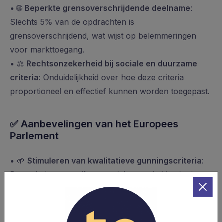
• 🌐
Beperkte grensoverschrijdende deelname
:
Slechts 5% van de opdrachten is
grensoverschrijdend, wat wijst op belemmeringen
voor markttoegang.
• ⚖️
Rechtsonzekerheid bij sociale en duurzame
criteria
: Onduidelijkheid over hoe deze criteria
proportioneel en effectief kunnen worden toegepast.
✅
Aanbevelingen van het Europees
Parlement
• 🌱
Stimuleren van kwalitatieve gunningscriteria
:
Bevordering van milieu-, sociale en arbeidscriteria en
vermijden van exclusieve focus op prijs.
• 🔄
Vereenvoudiging en standaardisering
:
Procedures moeten eenvoudiger en beter afgestemd