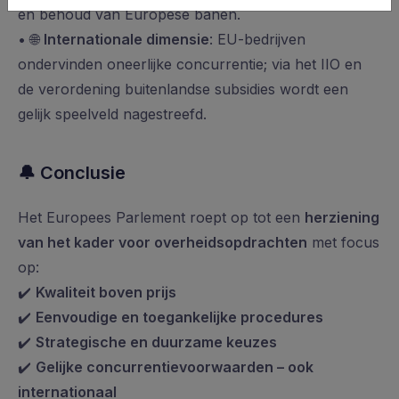
en behoud van Europese banen.
• 🌐
Internationale dimensie
: EU-bedrijven
ondervinden oneerlijke concurrentie; via het IIO en
de verordening buitenlandse subsidies wordt een
gelijk speelveld nagestreefd.
🔔
Conclusie
Het Europees Parlement roept op tot een
herziening
van het kader voor overheidsopdrachten
met focus
op:
✔️
Kwaliteit boven prijs
✔️
Eenvoudige en toegankelijke procedures
✔️
Strategische en duurzame keuzes
✔️
Gelijke concurrentievoorwaarden – ook
internationaal