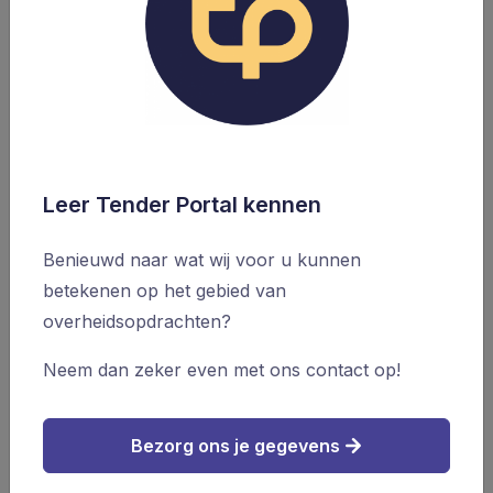
worden op lokale overheden en kmo’s.
• 🇪🇺
Voorkeur voor Europese producten in
strategische sectoren
: Aanbestedende diensten
moeten inschrijvingen met toegevoegde waarde
binnen de EU kunnen bevoordelen.
• 🔍
Versterking van transparantie en toezicht
:
Leer Tender Portal kennen
Betere controlemechanismen tegen corruptie,
favoritisme en onduidelijke selectiecriteria.
Benieuwd naar wat wij voor u kunnen
• 🏢
Ondersteuning van kmo’s
: Specifieke
betekenen op het gebied van
maatregelen om deelname van kmo’s te
overheidsopdrachten?
vergemakkelijken.
• 🌍
Duurzaamheid en sociale impact
: Criteria
Neem dan zeker even met ons contact op!
moeten duidelijk, proportioneel en toepasbaar zijn en
bijdragen aan EU-doelstellingen.
Bezorg ons je gegevens
• 🛠️
Strategisch gebruik van overheidsopdrachten
:
Inzetten als instrument voor industriële veerkracht