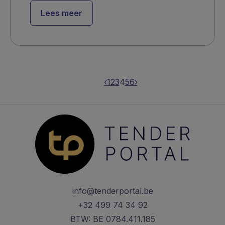
Lees meer
‹
1
2
3
4
5
6
›
info@tenderportal.be
+32 499 74 34 92
BTW: BE 0784.411.185