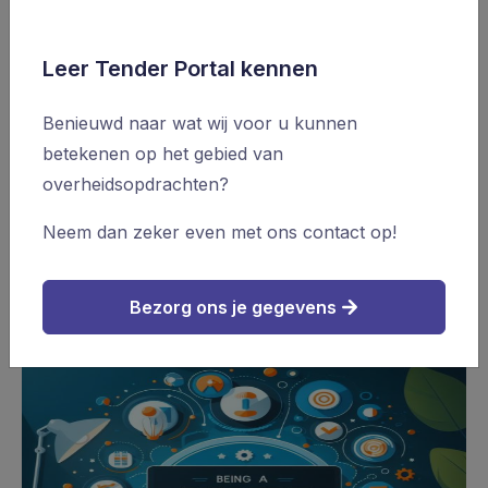
Leer Tender Portal kennen
Tender Support
15 feb. 2024
Benieuwd naar wat wij voor u kunnen
Wetswijziging bevordert kmo-
toegang tot
betekenen op het gebied van
overheidsopdrachten
overheidsopdrachten?
Neem dan zeker even met ons contact op!
Lees meer
Bezorg ons je gegevens