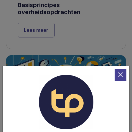
Basisprincipes
overheidsopdrachten
Lees meer